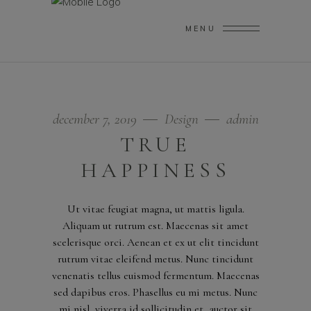
MENU
december 7, 2019
Design
admin
TRUE
HAPPINESS
Ut vitae feugiat magna, ut mattis ligula.
Aliquam ut rutrum est. Maecenas sit amet
scelerisque orci. Aenean et ex ut elit tincidunt
rutrum vitae eleifend metus. Nunc tincidunt
venenatis tellus euismod fermentum. Maecenas
sed dapibus eros. Phasellus eu mi metus. Nunc
mi nisl, viverra id sollicitudin et, auctor sit