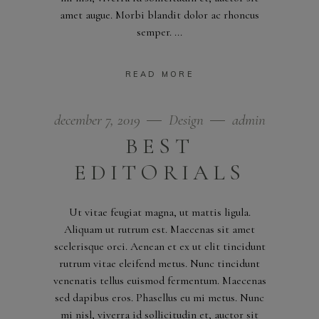
amet augue. Morbi blandit dolor ac rhoncus
semper.
READ MORE
december 7, 2019
Design
admin
BEST
EDITORIALS
Ut vitae feugiat magna, ut mattis ligula.
Aliquam ut rutrum est. Maecenas sit amet
scelerisque orci. Aenean et ex ut elit tincidunt
rutrum vitae eleifend metus. Nunc tincidunt
venenatis tellus euismod fermentum. Maecenas
sed dapibus eros. Phasellus eu mi metus. Nunc
mi nisl, viverra id sollicitudin et, auctor sit