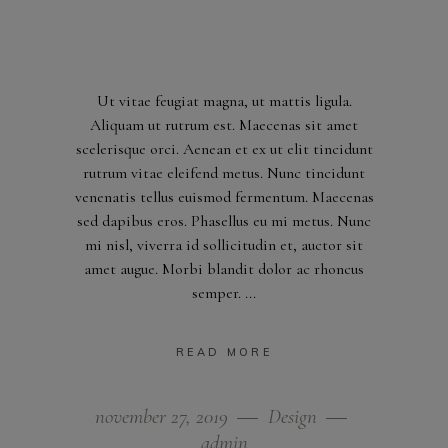
Ut vitae feugiat magna, ut mattis ligula.
Aliquam ut rutrum est. Maecenas sit amet
scelerisque orci. Aenean et ex ut elit tincidunt
rutrum vitae eleifend metus. Nunc tincidunt
venenatis tellus euismod fermentum. Maecenas
sed dapibus eros. Phasellus eu mi metus. Nunc
mi nisl, viverra id sollicitudin et, auctor sit
amet augue. Morbi blandit dolor ac rhoncus
semper.
READ MORE
november 27, 2019
Design
admin