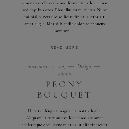
venenatis tellus euismod fermentum. Maecenas
sed dapibus eros. Phasellus eu mi metus. Nunc
mi nisl, viverra id sollicitudin et, auctor sit
amet augue. Morbi blandit dolor ac rhoncus
semper.
READ MORE
november 27, 2019
Design
admin
PEONY
BOUQUET
Ut vitae feugiat magna, ut mattis ligula.
Aliquam ut rutrum est. Maecenas sit amet
scelerisque orci. Aenean et ex ut elit tincidunt