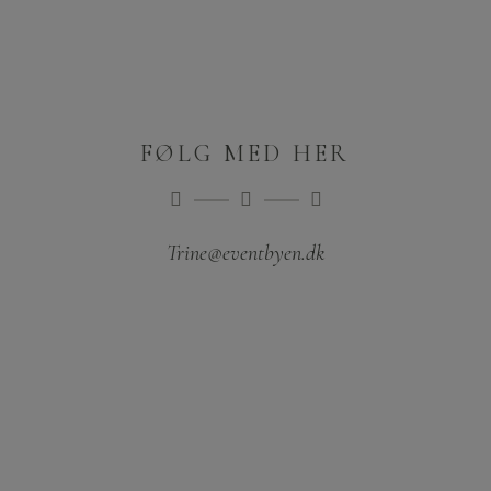
FØLG MED HER
Trine@eventbyen.dk