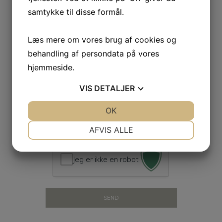
besked
samtykke til disse formål.
(valgfri)
Læs mere om vores brug af cookies og
behandling af persondata på vores
hjemmeside.
VIS
DETALJER
JA
NEJ
OK
JA
NEJ
NØDVENDIGE
PRÆFERENCER
AFVIS ALLE
JA
NEJ
JA
NEJ
Jeg er ikke en robot
MARKETING
STATISTIK