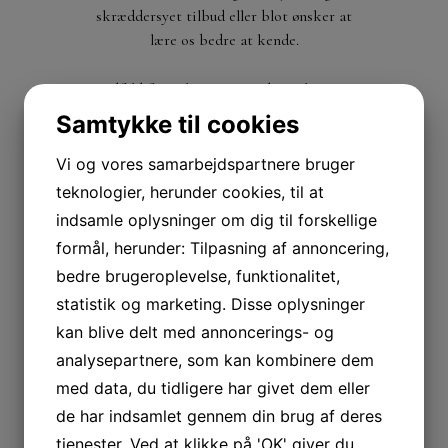
skræddersyet tilbud eller blot ønsker at
lære os bedre at kende.
Udfyld formularen, så vender vi hurtigt
tilbage til dig. Vi bestræber os på at
Samtykke til cookies
svare inden for 24 timer, men ofte er vi
endnu hurtigere!
Vi og vores samarbejdspartnere bruger
teknologier, herunder cookies, til at
indsamle oplysninger om dig til forskellige
formål, herunder: Tilpasning af annoncering,
Dit
bedre brugeroplevelse, funktionalitet,
navn
statistik og marketing. Disse oplysninger
Din
kan blive delt med annoncerings- og
e-
analysepartnere, som kan kombinere dem
mail
Dit
med data, du tidligere har givet dem eller
telefonnummer
de har indsamlet gennem din brug af deres
Din
tjenester. Ved at klikke på 'OK' giver du