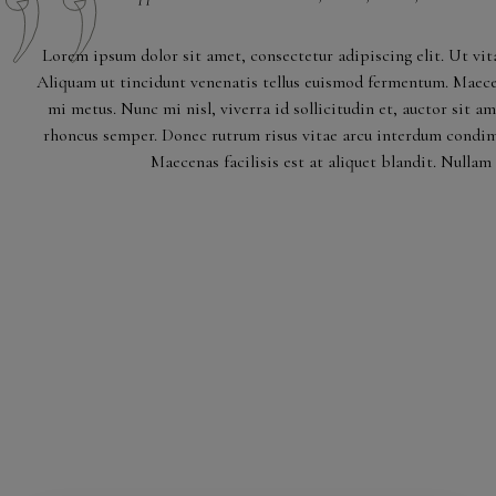
Lorem ipsum dolor sit amet, consectetur adipiscing elit. Ut vita
Aliquam ut tincidunt venenatis tellus euismod fermentum. Maecen
mi metus. Nunc mi nisl, viverra id sollicitudin et, auctor sit a
rhoncus semper. Donec rutrum risus vitae arcu interdum condim
Maecenas facilisis est at aliquet blandit. Nullam 