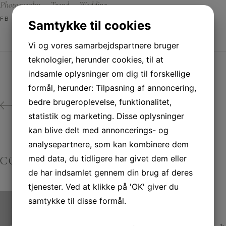
Photography
Trend
Wedding
FB
TW
IN
Samtykke til cookies
Vi og vores samarbejdspartnere bruger
teknologier, herunder cookies, til at
indsamle oplysninger om dig til forskellige
formål, herunder: Tilpasning af annoncering,
bedre brugeroplevelse, funktionalitet,
PREV
statistik og marketing. Disse oplysninger
kan blive delt med annoncerings- og
analysepartnere, som kan kombinere dem
med data, du tidligere har givet dem eller
COMMENTS
de har indsamlet gennem din brug af deres
tjenester. Ved at klikke på 'OK' giver du
ELIZABETH LOREN
samtykke til disse formål.
november 27, 2019