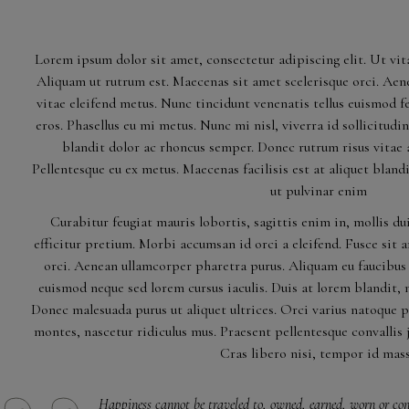
Lorem ipsum dolor sit amet, consectetur adipiscing elit. Ut vita
Aliquam ut rutrum est. Maecenas sit amet scelerisque orci. Aene
vitae eleifend metus. Nunc tincidunt venenatis tellus euismod
eros. Phasellus eu mi metus. Nunc mi nisl, viverra id sollicitudi
blandit dolor ac rhoncus semper. Donec rutrum risus vita
Pellentesque eu ex metus. Maecenas facilisis est at aliquet bland
ut pulvinar enim
Curabitur feugiat mauris lobortis, sagittis enim in, mollis du
efficitur pretium. Morbi accumsan id orci a eleifend. Fusce sit a
orci. Aenean ullamcorper pharetra purus. Aliquam eu faucibu
euismod neque sed lorem cursus iaculis. Duis at lorem blandit, m
Donec malesuada purus ut aliquet ultrices. Orci varius natoque 
montes, nascetur ridiculus mus. Praesent pellentesque convallis j
Cras libero nisi, tempor id mas
Happiness cannot be traveled to, owned, earned, worn or cons