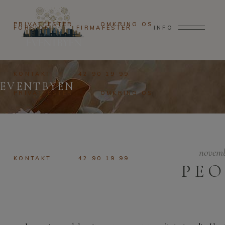
PRIVATFESTER
OMKRING OS
FORSIDE
FIRMAFESTER
INFO
KONTAKT
42 90 19 99
EVENTBYEN
PRIVATFESTER
OMKRING OS
novemb
KONTAKT
42 90 19 99
PEO