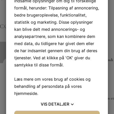
indsamle oplysninger om dig til forskellige
formål, herunder: Tilpasning af annoncering,
bedre brugeroplevelse, funktionalitet,
statistik og marketing. Disse oplysninger
COMMENTS
kan blive delt med annoncerings- og
analysepartnere, som kan kombinere dem
med data, du tidligere har givet dem eller
ELIZABETH LOREN
november 27, 2019
de har indsamlet gennem din brug af deres
tjenester. Ved at klikke på 'OK' giver du
Nam libero tempore, cum soluta nobis est eligendi
samtykke til disse formål.
Læs mere om vores brug af cookies og
JEFF ALVAREZ
behandling af persondata på vores
november 27, 2019
hjemmeside.
Temporibus autem quibusdam et au
VIS
DETALJER