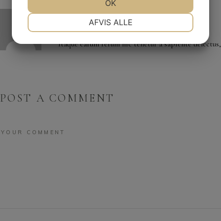
JA
NEJ
OK
JA
NEJ
TAMARA DAVIS
NØDVENDIGE
PRÆFERENCER
AFVIS ALLE
november 27, 2019
JA
NEJ
JA
NEJ
Itaque earum rerum hic tenetur a sapiente delectus,
MARKETING
STATISTIK
POST A COMMENT