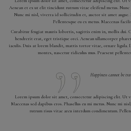
Lorem ipsum dolor sit amet, consectetur adipiscing elit. Ut vi
Aenean et ex ut elit tincidunt rutrum vitae eleifend metus. Nunc
Nunc mi nisl, viverra id sollicitudin et, auctor sit amet aug
Pellentesque eu ex metus. Maecenas facilis
Curabitur feugiat mauris lobortis, sagittis enim in, mollis dui. 
hendrerit erat, eget tristique orci. Aenean ullamcorper phar
iaculis. Duis at lorem blandit, mattis tortor vitae, ornare ligula
montes, nascetur ridiculus mus. Praesent pellentes
Happiness cannot be trav
Lorem ipsum dolor sit amet, consectetur adipiscing elit. Ut v
Maecenas sed dapibus eros. Phasellus eu mi metus. Nunc mi nisl,
rutrum risus vitae arcu interdum condimentum. Pellente