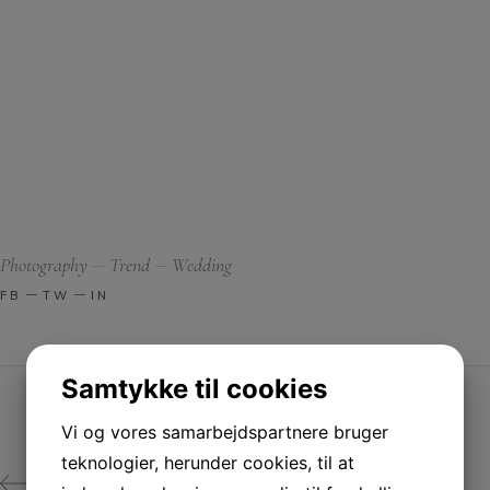
Photography
Trend
Wedding
FB
TW
IN
Samtykke til cookies
Vi og vores samarbejdspartnere bruger
teknologier, herunder cookies, til at
PREV