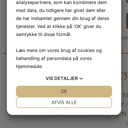
analysepartnere, som kan kombinere dem
med data, du tidligere har givet dem eller
de har indsamlet gennem din brug af deres
tjenester. Ved at klikke på 'OK' giver du
samtykke til disse formål.
Vi sør
Læs mere om vores brug af cookies og
POPULÆR
behandling af persondata på vores
hjemmeside.
TILK
VIS
DETALJER
JA
NEJ
OK
JA
NEJ
ØNSKER I AT SKRUE ENDNU M
NØDVENDIGE
PRÆFERENCER
AFVIS ALLE
ET VÆLD AF SJOVE OG SP
JA
NEJ
JA
NEJ
TEAMFESTPAKKE TIL 
MARKETING
STATISTIK