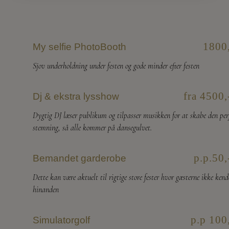
1800
My selfie PhotoBooth
Sjov underholdning under festen og gode minder efter festen
fra 4500,
Dj & ekstra lysshow
Dygtig DJ læser publikum og tilpasser musikken for at skabe den per
stemning, så alle kommer på dansegulvet.
p.p.50,
Bemandet garderobe
Dette kan være aktuelt til rigtige store fester hvor gæsterne ikke kend
hinanden
p.p 100
Simulatorgolf