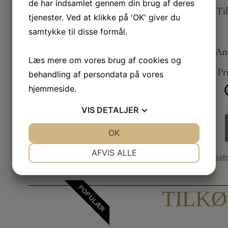
de har indsamlet gennem din brug af deres
Til
tjenester. Ved at klikke på 'OK' giver du
samtykke til disse formål.
Ant
Læs mere om vores brug af cookies og
Pri
behandling af persondata på vores
hjemmeside.
VIS
DETALJER
JA
NEJ
OK
JA
NEJ
NØDVENDIGE
PRÆFERENCER
AFVIS ALLE
Vi sør
JA
NEJ
JA
NEJ
POPULÆR
MARKETING
STATISTIK
TILK