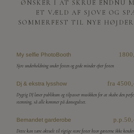
ØNSKER I AT SKRUE ENDNU M
ET VÆLD AF SJOVE OG SP
SOMMERFEST TIL NYE HØJDE
1800
My selfie PhotoBooth
Sjov underholdning under festen og gode minder efter festen
fra 4500,
Dj & ekstra lysshow
Dygtig DJ læser publikum og tilpasser musikken for at skabe den perfe
stemning, så alle kommer på dansegulvet.
p.p.50,
Bemandet garderobe
Dette kan være aktuelt til rigtige store fester hvor gæsterne ikke kender