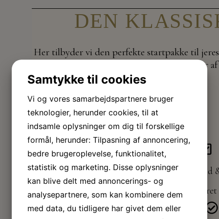
DEN KLASSI
Her tilbyder vi den perfekte startpakke til jere
firmasommerfest med masser af 
Samtykke til cookies
Vi og vores samarbejdspartnere bruger
teknologier, herunder cookies, til at
indsamle oplysninger om dig til forskellige
formål, herunder: Tilpasning af annoncering,
bedre brugeroplevelse, funktionalitet,
statistik og marketing. Disse oplysninger
Øl, vand &
kan blive delt med annoncerings- og
Menu - 3-retters (Forret 
analysepartnere, som kan kombinere dem
med data, du tidligere har givet dem eller