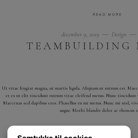
READ MORE
december 9, 2019
Design
TEAMBUILDING 
Ut vitae feugiat magna, ut mattis ligula. Aliquam ut rutrum est. Mae
et ex ut elit tincidunt rutrum vitae eleifend metus. Nunc tincidun
Maecenas sed dapibus eros. Phasellus eu mi metus. Nunc mi nisl, viver
augue. Morbi blandit dolor ac rhoncus 
READ MORE