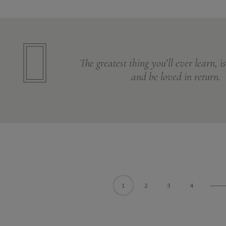
The greatest thing you’ll ever learn, is
and be loved in return.
1
2
3
4