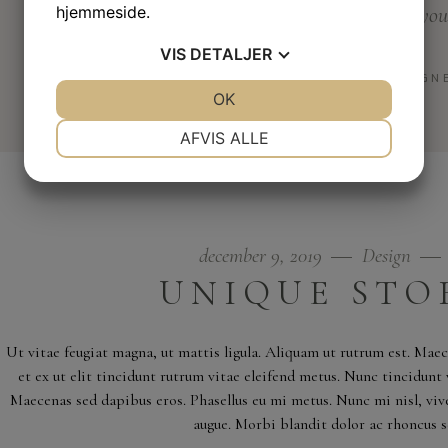
hjemmeside.
When someone else’s happiness is you
that is love.
VIS
DETALJER
GLORIA SMITH ― DESIGN
JA
NEJ
OK
JA
NEJ
NØDVENDIGE
PRÆFERENCER
AFVIS ALLE
JA
NEJ
JA
NEJ
MARKETING
STATISTIK
december 9, 2019
Design
UNIQUE STO
Ut vitae feugiat magna, ut mattis ligula. Aliquam ut rutrum est. Mae
et ex ut elit tincidunt rutrum vitae eleifend metus. Nunc tincidun
Maecenas sed dapibus eros. Phasellus eu mi metus. Nunc mi nisl, viver
augue. Morbi blandit dolor ac rhoncus 