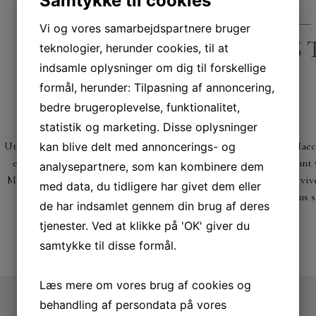
Samtykke til cookies
december 9, 2019
Design
Vi og vores samarbejdspartnere bruger
TEMAFES
teknologier, herunder cookies, til at
indsamle oplysninger om dig til forskellige
formål, herunder: Tilpasning af annoncering,
bedre brugeroplevelse, funktionalitet,
statistik og marketing. Disse oplysninger
Ut vitae feugiat magna, ut mattis ligula. Aliquam ut rutrum est. Mae
kan blive delt med annoncerings- og
et ex ut elit tincidunt rutrum vitae eleifend metus. Nunc tincidun
analysepartnere, som kan kombinere dem
Maecenas sed dapibus eros. Phasellus eu mi metus. Nunc mi nisl, viver
med data, du tidligere har givet dem eller
augue. Morbi blandit dolor ac rhoncus 
de har indsamlet gennem din brug af deres
tjenester. Ved at klikke på 'OK' giver du
READ MORE
samtykke til disse formål.
Læs mere om vores brug af cookies og
behandling af persondata på vores