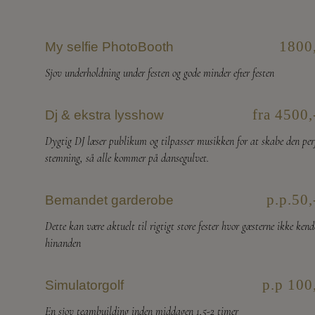
1800
My selfie PhotoBooth
Sjov underholdning under festen og gode minder efter festen
fra 4500,
Dj & ekstra lysshow
Dygtig DJ læser publikum og tilpasser musikken for at skabe den per
stemning, så alle kommer på dansegulvet.
p.p.50,
Bemandet garderobe
Dette kan være aktuelt til rigtigt store fester hvor gæsterne ikke kend
hinanden
p.p 100
Simulatorgolf
En sjov teambuilding inden middagen 1,5-2 timer