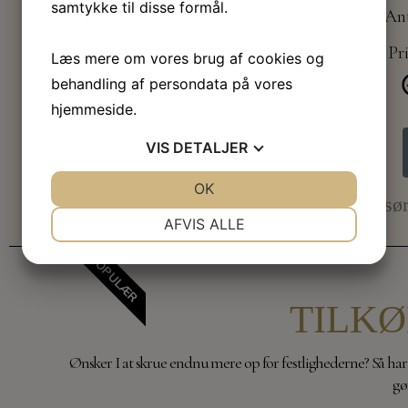
samtykke til disse formål.
Ant
Pri
Læs mere om vores brug af cookies og
behandling af persondata på vores
hjemmeside.
VIS
DETALJER
JA
NEJ
OK
JA
NEJ
Vi sør
NØDVENDIGE
PRÆFERENCER
AFVIS ALLE
JA
NEJ
JA
NEJ
POPULÆR
MARKETING
STATISTIK
TILK
Ønsker I at skrue endnu mere op for festlighederne? Så har I
gø