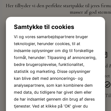
Her tilbyder vi den perfekte startpakke til jeres firm
masser af god stemni
Samtykke til cookies
Vi og vores samarbejdspartnere bruger
teknologier, herunder cookies, til at
indsamle oplysninger om dig til forskellige
formål, herunder: Tilpasning af annoncering,
bedre brugeroplevelse, funktionalitet,
Øl, vand &
statistik og marketing. Disse oplysninger
Menu - 3-retters (Forret 
kan blive delt med annoncerings- og
analysepartnere, som kan kombinere dem
med data, du tidligere har givet dem eller
Til
de har indsamlet gennem din brug af deres
tjenester. Ved at klikke på 'OK' giver du