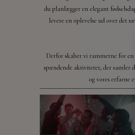
du planlægger en elegant fødselsdag,
levere en oplevelse ud over det s
Derfor skaber vi rammerne for en 
spændende aktiviteter, der samler din
og vores erfarne 