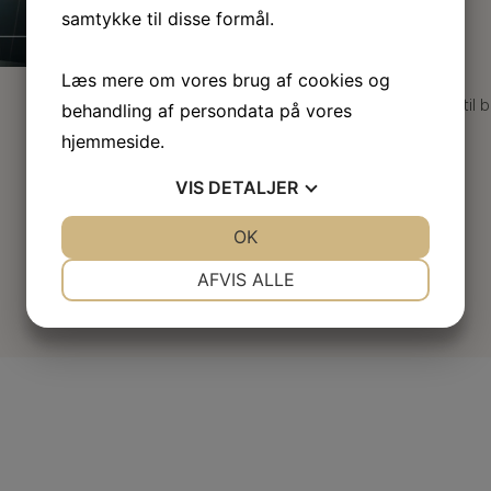
samtykke til disse formål.
Læs mere om vores brug af cookies og
behandling af persondata på vores
hjemmeside.
VIS
DETALJER
JA
NEJ
OK
JA
NEJ
NØDVENDIGE
PRÆFERENCER
AFVIS ALLE
JA
NEJ
JA
NEJ
MARKETING
STATISTIK