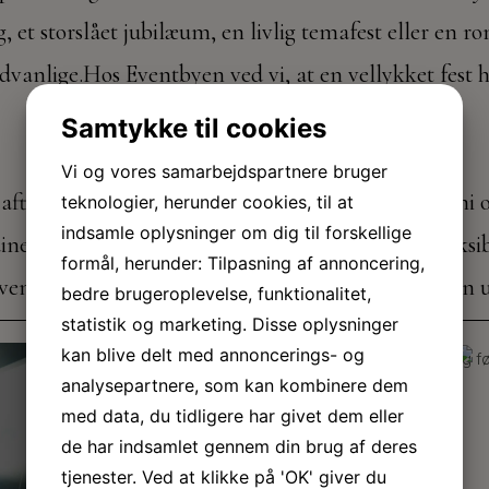
 et storslået jubilæum, en livlig temafest eller en rom
ædvanlige.Hos Eventbyen ved vi, at en vellykket fest
rette stemning.
Samtykke til cookies
Vi og vores samarbejdspartnere bruger
aften fyldt med forkælelse – fra udsøgt gastronomi 
teknologier, herunder cookies, til at
indsamle oplysninger om dig til forskellige
e gæster og løfter festen til nye højder. Vores fleksi
formål, herunder: Tilpasning af annoncering,
eventplanlæggere sørger for, at du kan nyde aftenen
bedre brugeroplevelse, funktionalitet,
statistik og marketing. Disse oplysninger
kan blive delt med annoncerings- og
analysepartnere, som kan kombinere dem
med data, du tidligere har givet dem eller
de har indsamlet gennem din brug af deres
tjenester. Ved at klikke på 'OK' giver du