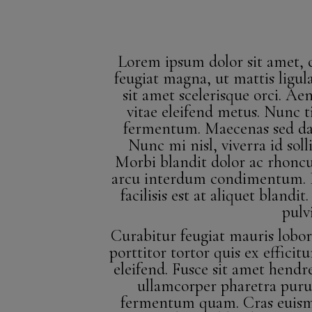
Lorem ipsum dolor sit amet, co
feugiat magna, ut mattis ligu
sit amet scelerisque orci. Ae
vitae eleifend metus. Nunc t
fermentum. Maecenas sed dap
Nunc mi nisl, viverra id soll
Morbi blandit dolor ac rhoncu
arcu interdum condimentum. P
facilisis est at aliquet blandi
pulv
Curabitur feugiat mauris loborti
porttitor tortor quis ex effici
eleifend. Fusce sit amet hendre
ullamcorper pharetra puru
fermentum quam. Cras euismo