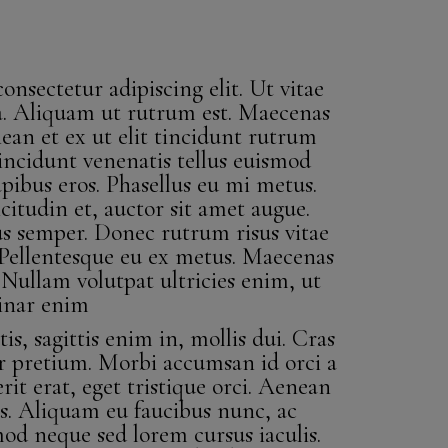
nsectetur adipiscing elit. Ut vitae
la. Aliquam ut rutrum est. Maecenas
nean et ex ut elit tincidunt rutrum
incidunt venenatis tellus euismod
ibus eros. Phasellus eu mi metus.
icitudin et, auctor sit amet augue.
s semper. Donec rutrum risus vitae
ellentesque eu ex metus. Maecenas
t. Nullam volutpat ultricies enim, ut
inar enim
s, sagittis enim in, mollis dui. Cras
tur pretium. Morbi accumsan id orci a
rit erat, eget tristique orci. Aenean
s. Aliquam eu faucibus nunc, ac
d neque sed lorem cursus iaculis.