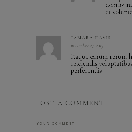
debitis a
et volupt
TAMARA DAVIS
november 27, 2019
Itaque earum rerum hi
reiciendis voluptatibu
perferendis
POST A COMMENT