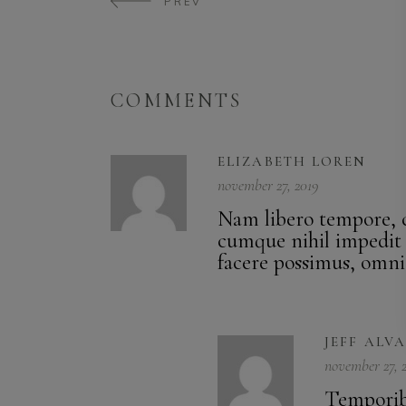
PREV
COMMENTS
ELIZABETH LOREN
november 27, 2019
Nam libero tempore, c
cumque nihil impedit
facere possimus, omni
JEFF ALV
november 27, 
Temporibu