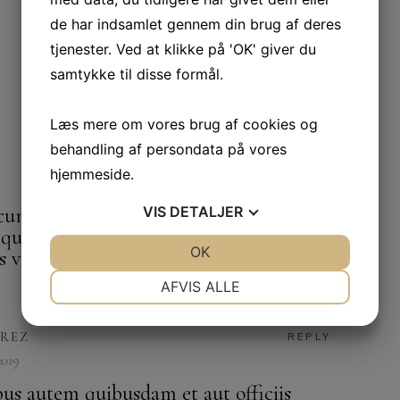
NEXT
de har indsamlet gennem din brug af deres
tjenester. Ved at klikke på 'OK' giver du
samtykke til disse formål.
Læs mere om vores brug af cookies og
behandling af persondata på vores
REPLY
hjemmeside.
um soluta nobis est eligendi optio
VIS
DETALJER
 quo minus id quod maxime placeat
JA
NEJ
OK
JA
NEJ
s voluptas
NØDVENDIGE
PRÆFERENCER
AFVIS ALLE
JA
NEJ
JA
NEJ
AREZ
REPLY
MARKETING
STATISTIK
2019
s autem quibusdam et aut officiis