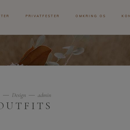
STER
PRIVATFESTER
OMKRING OS
KO
9
Design
admin
OUTFITS