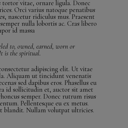
 tortor vitae, ornare ligula. Donec
rices. Orci varius natoque penatibus
s, nascetur ridiculus mus. Praesent
 semper nulla lobortis ac. Cras libero
mpor id massa
eled to, owned, earned, worn or
 is the spiritual.
nsectetur adipiscing elit. Ut vitae
la. Aliquam ut tincidunt venenatis
enas sed dapibus eros. Phasellus eu
 id sollicitudin et, auctor sit amet
 rhoncus semper. Donec rutrum risus
entum. Pellentesque eu ex metus.
et blandit. Nullam volutpat ultricies.