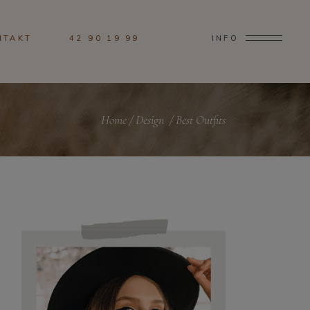
NTAKT
42 90 19 99
INFO
Home
/
Design
/
Best Outfits