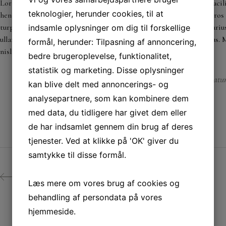
Lorem ipsum dolor sit amet, consectetur adipiscing elit. Integer faci
teknologier, herunder cookies, til at
hendrerit gravida. In nec lectus diam. Sed tellus justo, aliquam id ero
turpis, non viverra dui ante id orci. Nam laoreet ornare urna, in var
indsamle oplysninger om dig til forskellige
ullamcorper. Duis ut libero nulla. Ut et erat in quam mattis rhoncus. 
formål, herunder: Tilpasning af annoncering,
nisl vulputate. Vivamus interdum id urna ut sagittis.
bedre brugeroplevelse, funktionalitet,
statistik og marketing. Disse oplysninger
Natur
CATEGORY:
kan blive delt med annoncerings- og
analysepartnere, som kan kombinere dem
med data, du tidligere har givet dem eller
de har indsamlet gennem din brug af deres
tjenester. Ved at klikke på 'OK' giver du
samtykke til disse formål.
PREV
Læs mere om vores brug af cookies og
behandling af persondata på vores
hjemmeside.