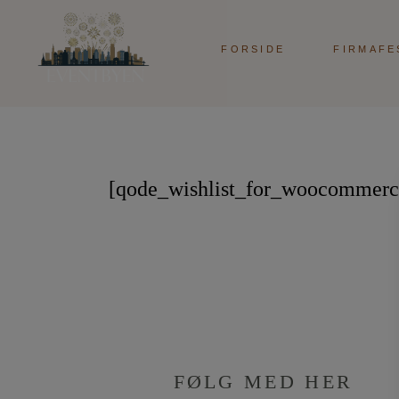
FORSIDE
FIRMAFE
[qode_wishlist_for_woocommerc
FØLG MED HER