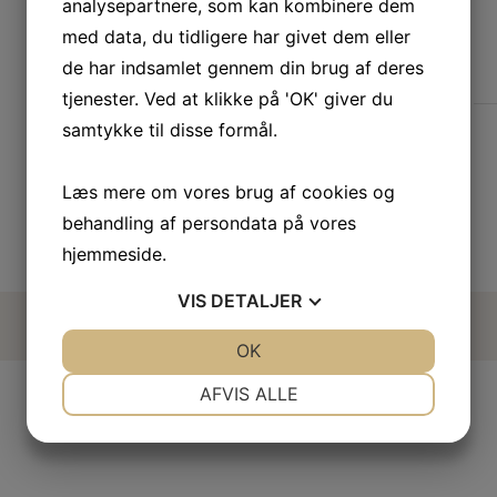
analysepartnere, som kan kombinere dem
med data, du tidligere har givet dem eller
de har indsamlet gennem din brug af deres
tjenester. Ved at klikke på 'OK' giver du
samtykke til disse formål.
Læs mere om vores brug af cookies og
behandling af persondata på vores
hjemmeside.
VIS
DETALJER
Copyright © 2025 Eventbyen – Alle rettigheder
reseveret
JA
NEJ
OK
JA
NEJ
NØDVENDIGE
PRÆFERENCER
AFVIS ALLE
JA
NEJ
JA
NEJ
MARKETING
STATISTIK