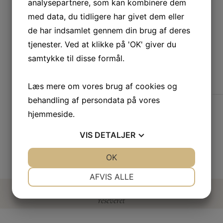
analysepartnere, som kan kombinere dem
med data, du tidligere har givet dem eller
de har indsamlet gennem din brug af deres
tjenester. Ved at klikke på 'OK' giver du
samtykke til disse formål.
Læs mere om vores brug af cookies og
behandling af persondata på vores
hjemmeside.
VIS
DETALJER
JA
NEJ
OK
JA
NEJ
NØDVENDIGE
PRÆFERENCER
AFVIS ALLE
Copyright © 2025 Eventbyen – Alle rettigheder
JA
NEJ
JA
NEJ
reseveret
MARKETING
STATISTIK