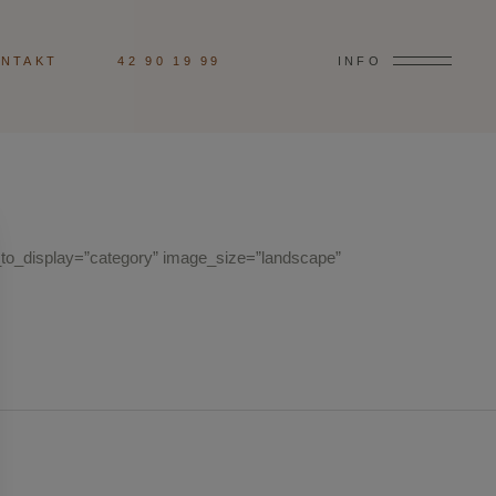
NTAKT
42 90 19 99
INFO
to_display=”category” image_size=”landscape”