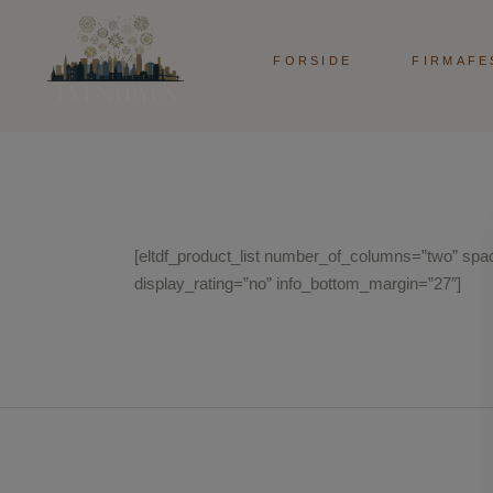
FORSIDE
FIRMAFE
[eltdf_product_list number_of_columns=”two” sp
display_rating=”no” info_bottom_margin=”27″]