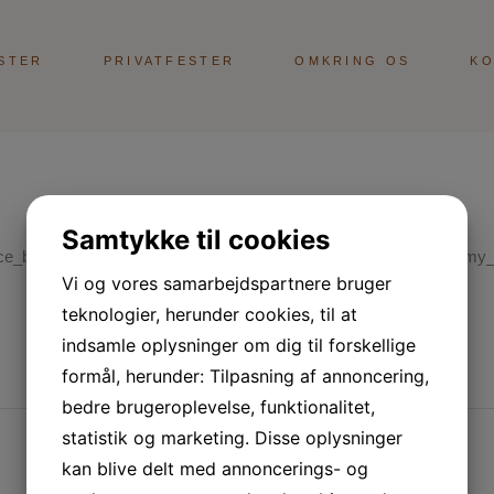
STER
PRIVATFESTER
OMKRING OS
KO
Samtykke til cookies
ace_between_items=”normal” orderby=”date” order=”ASC” taxonomy_
Vi og vores samarbejdspartnere bruger
teknologier, herunder cookies, til at
indsamle oplysninger om dig til forskellige
formål, herunder: Tilpasning af annoncering,
bedre brugeroplevelse, funktionalitet,
statistik og marketing. Disse oplysninger
kan blive delt med annoncerings- og