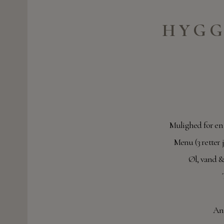
HYGG
Mulighed for en
Menu (3 retter 
Øl, vand &
Ant