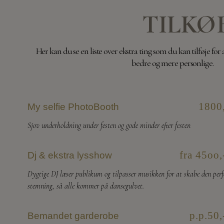
TILKØ
Her kan du se en liste over ekstra ting som du kan tilføje fo
bedre og mere personlige.
1800
My selfie PhotoBooth
Sjov underholdning under festen og gode minder efter festen
fra 45oo,
Dj & ekstra lysshow
Dygtige DJ læser publikum og tilpasser musikken for at skabe den perf
stemning, så alle kommer på dansegulvet.
p.p.50,
Bemandet garderobe