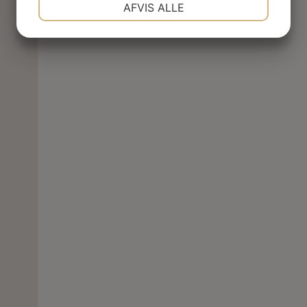
NØDVENDIGE
PRÆFERENCER
AFVIS ALLE
JA
NEJ
JA
NEJ
MARKETING
STATISTIK