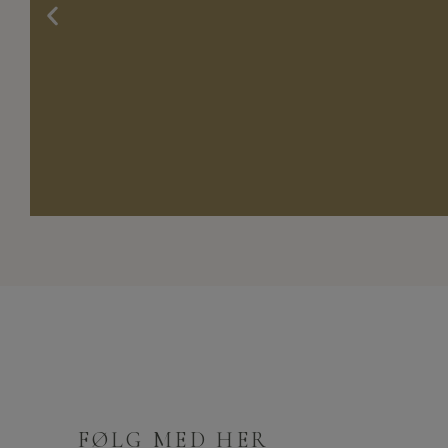
Julefrokost
Lad os se hvad vi kan
gøre for dig!
Læs Mere
FØLG MED HER