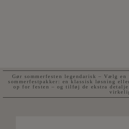
Gør sommerfesten legendarisk – Vælg en pa
sommerfestpakker: en klassisk løsning elle
op for festen – og tilføj de ekstra detalj
virkel