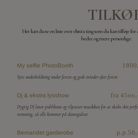
TILKØ
Her kan du se en liste over ekstra ting som du kan tilføje fo
bedre og mere personlige.
1800
My selfie PhotoBooth
Sjov underholdning under festen og gode minder efter festen
fra 45oo,
Dj & ekstra lysshow
Dygtig DJ læser publikum og tilpasser musikken for at skabe den perfe
stemning, så alle kommer på dansegulvet.
p.p.50,
Bemandet garderobe