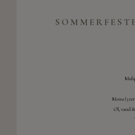
SOMMERFESTE
Muli
Menu (3 ret
Øl, vand &