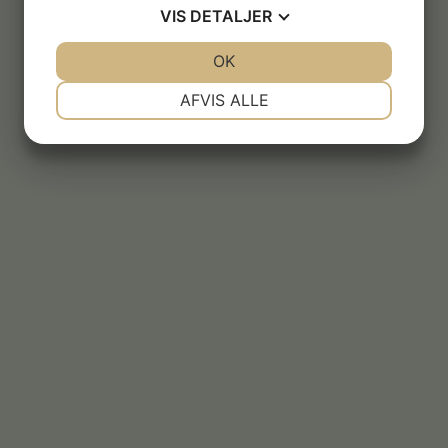
VIS
DETALJER
JA
NEJ
OK
JA
NEJ
#1389
#1390
NØDVENDIGE
PRÆFERENCER
AFVIS ALLE
JA
NEJ
JA
NEJ
MARKETING
STATISTIK
#1392
#1393
#1395
#1396
#1398
#1399