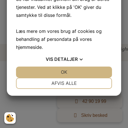
tjenester. Ved at klikke på 'OK' giver du
samtykke til disse formål.
Læs mere om vores brug af cookies og
behandling af persondata på vores
hjemmeside.
Copyright
VIS
DETALJER
JA
NEJ
OK
JA
NEJ
NØDVENDIGE
PRÆFERENCER
AFVIS ALLE
JA
NEJ
JA
NEJ
42 90 19 99
MARKETING
STATISTIK
Skriv besked