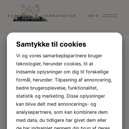
FORSIDE
FIRMAFESTER
INFO
Samtykke til cookies
PRIVATFESTER
OMKRING OS
Vi og vores samarbejdspartnere bruger
teknologier, herunder cookies, til at
indsamle oplysninger om dig til forskellige
formål, herunder: Tilpasning af annoncering,
bedre brugeroplevelse, funktionalitet,
FØLG MED HER
KONTAKT
42 90 19 99
statistik og marketing. Disse oplysninger
kan blive delt med annoncerings- og
analysepartnere, som kan kombinere dem
Trine@eventbyen.dk
med data, du tidligere har givet dem eller
de har indsamlet gennem din brug af deres