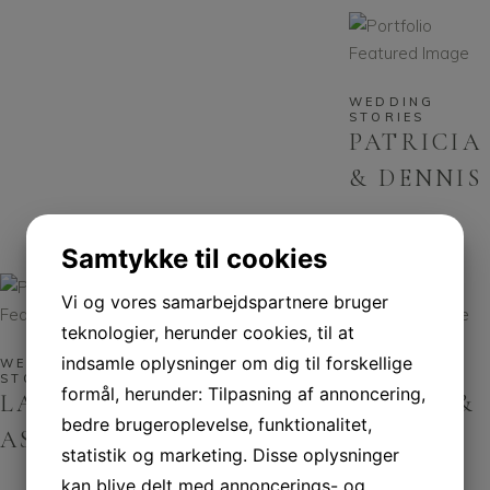
WEDDING
STORIES
PATRICIA
& DENNIS
Samtykke til cookies
Vi og vores samarbejdspartnere bruger
teknologier, herunder cookies, til at
indsamle oplysninger om dig til forskellige
WEDDING
WEDDING
WEDDING
STORIES
STORIES
STORIES
formål, herunder: Tilpasning af annoncering,
LARRY &
RUTH &
ETHAN &
bedre brugeroplevelse, funktionalitet,
ASHLEY
ALBERT
MARIE
statistik og marketing. Disse oplysninger
kan blive delt med annoncerings- og