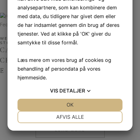
analysepartnere, som kan kombinere dem
med data, du tidligere har givet dem eller
de har indsamlet gennem din brug af deres
tjenester. Ved at klikke på 'OK' giver du
WEDDING
WEDDING
samtykke til disse formål.
STORIES
STORIES
CARL &
DENNIS &
CHRISTIN
DORIS
Læs mere om vores brug af cookies og
behandling af persondata på vores
E
hjemmeside.
VIS
DETALJER
JA
NEJ
OK
JA
NEJ
NØDVENDIGE
PRÆFERENCER
AFVIS ALLE
JA
NEJ
JA
NEJ
LOAD MORE
MARKETING
STATISTIK