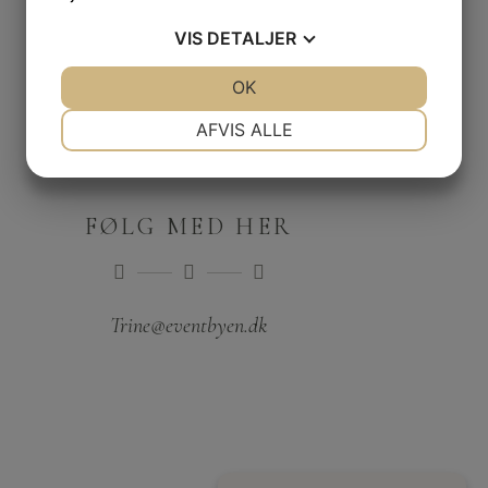
VIS
DETALJER
JA
NEJ
OK
JA
NEJ
NØDVENDIGE
PRÆFERENCER
AFVIS ALLE
JA
NEJ
JA
NEJ
MARKETING
STATISTIK
FØLG MED HER
Trine@eventbyen.dk