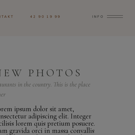
NTAKT
42 90 19 99
INFO
NEW PHOTOS
aurants in the country. This is the place
er
rem ipsum dolor sit amet,
nsectetur adipiscing elit. Integer
cilisis lorem quis pretium posuere.
m gravida orci in massa convallis