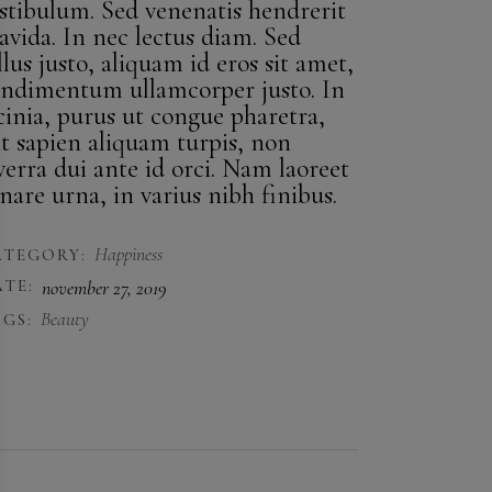
stibulum. Sed venenatis hendrerit
avida. In nec lectus diam. Sed
llus justo, aliquam id eros sit amet,
ndimentum ullamcorper justo. In
cinia, purus ut congue pharetra,
it sapien aliquam turpis, non
verra dui ante id orci. Nam laoreet
nare urna, in varius nibh finibus.
Happiness
ATEGORY:
TE:
november 27, 2019
Beauty
GS: