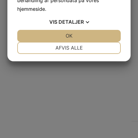
behandling af persondata på vores
hjemmeside.
VIS
DETALJER
JA
NEJ
OK
JA
NEJ
NØDVENDIGE
PRÆFERENCER
AFVIS ALLE
JA
NEJ
JA
NEJ
MARKETING
STATISTIK