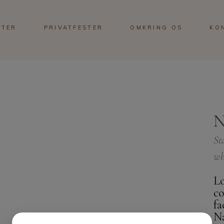
STER
PRIVATFESTER
OMKRING OS
KO
St
wh
Lo
co
fa
Na