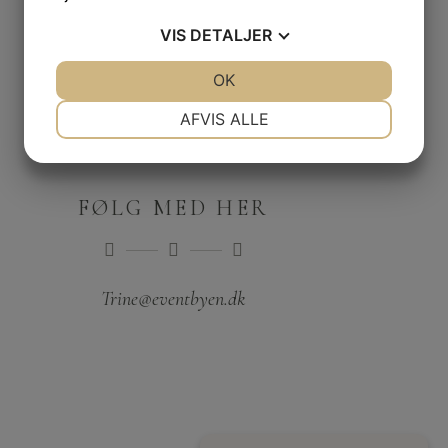
VIS
DETALJER
JA
NEJ
OK
JA
NEJ
NØDVENDIGE
PRÆFERENCER
AFVIS ALLE
JA
NEJ
JA
NEJ
MARKETING
STATISTIK
FØLG MED HER
Trine@eventbyen.dk