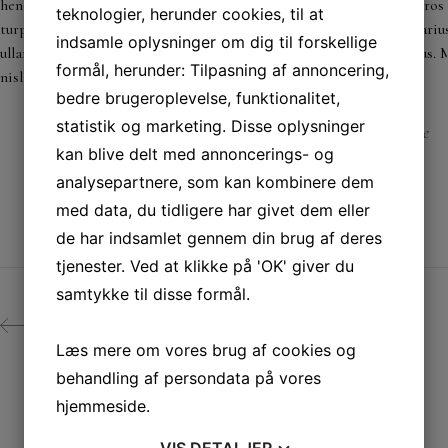
hendrerit gravida. In nec lectus diam. Sed tellus justo, aliquam id ero
teknologier, herunder cookies, til at
turpis, non viverra dui ante id orci. Nam laoreet ornare urna, in var
indsamle oplysninger om dig til forskellige
ullamcorper. Duis ut libero nulla. Ut et erat in quam mattis rhoncus. 
formål, herunder: Tilpasning af annoncering,
nisl vulputate. Vivamus interdum id urna ut sagittis.
bedre brugeroplevelse, funktionalitet,
statistik og marketing. Disse oplysninger
White
CATEGORY:
kan blive delt med annoncerings- og
analysepartnere, som kan kombinere dem
med data, du tidligere har givet dem eller
de har indsamlet gennem din brug af deres
tjenester. Ved at klikke på 'OK' giver du
samtykke til disse formål.
PREV
Læs mere om vores brug af cookies og
behandling af persondata på vores
hjemmeside.