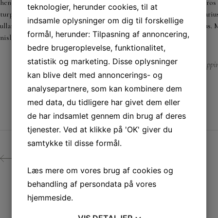
hendrerit gravida. In nec lectus diam. Sed tellus justo, aliquam id ero
teknologier, herunder cookies, til at
turpis, non viverra dui ante id orci. Nam laoreet ornare urna, in var
indsamle oplysninger om dig til forskellige
ullamcorper. Duis ut libero nulla. Ut et erat in quam mattis rhoncus. 
formål, herunder: Tilpasning af annoncering,
nisl vulputate. Vivamus interdum id urna ut sagittis.
bedre brugeroplevelse, funktionalitet,
statistik og marketing. Disse oplysninger
Happin
CATEGORY:
kan blive delt med annoncerings- og
analysepartnere, som kan kombinere dem
med data, du tidligere har givet dem eller
de har indsamlet gennem din brug af deres
tjenester. Ved at klikke på 'OK' giver du
samtykke til disse formål.
PREV
Læs mere om vores brug af cookies og
behandling af persondata på vores
hjemmeside.