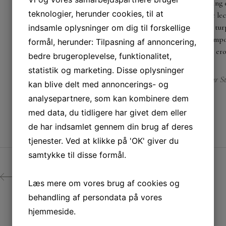
Lorem ipsum dolor sit amet, consectetur adipiscing el
teknologier, herunder cookies, til at
vestibulum. Sed venenatis hendrerit gravida. In nec le
lacinia, purus ut congue pharetra, elit sapien aliquam tur
indsamle oplysninger om dig til forskellige
Quisque sed commodo sapien. Suspendisse at risus tempor 
formål, herunder: Tilpasning af annoncering,
dignissim pharetra erat at rhoncus. Aenean dignissim eros 
bedre brugeroplevelse, funktionalitet,
statistik og marketing. Disse oplysninger
Our St
CATEGORY:
kan blive delt med annoncerings- og
analysepartnere, som kan kombinere dem
med data, du tidligere har givet dem eller
de har indsamlet gennem din brug af deres
tjenester. Ved at klikke på 'OK' giver du
samtykke til disse formål.
PREV
Læs mere om vores brug af cookies og
behandling af persondata på vores
hjemmeside.